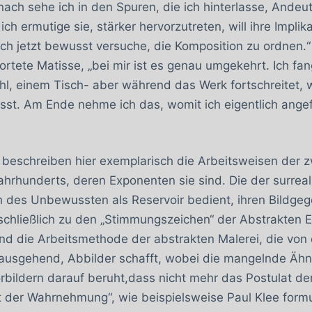
ach sehe ich in den Spu­ren, die ich hinterlasse, Andeu
h ermutige sie, stärker hervorzutreten, will ihre Implik
ich jetzt bewusst versuche, die Komposition zu ordnen.“
wortete Matisse, „bei mir ist es genau umgekehrt. Ich fa
l, einem Tisch- ­aber während das Werk fortschreitet, 
st. Am Ende nehme ich das, womit ich eigentlich ang
eschreiben hier exempla­risch die Arbeitsweisen der z
hrhunderts, deren Exponen­ten sie sind. Die der surreali
h des Unbewussten als Reservoir bedient, ihren Bildgeg
schließlich zu den „Stim­mungszeichen“ der Abstrakten 
Und die Arbeitsmethode der abstrakten Malerei, die von 
usgehend, Abbilder schafft, wobei die mangelnde Ähnli
rbildern darauf beruht,dass nicht mehr das Postulat der
ät der Wahrnehmung“, wie beispielsweise Paul Klee formul