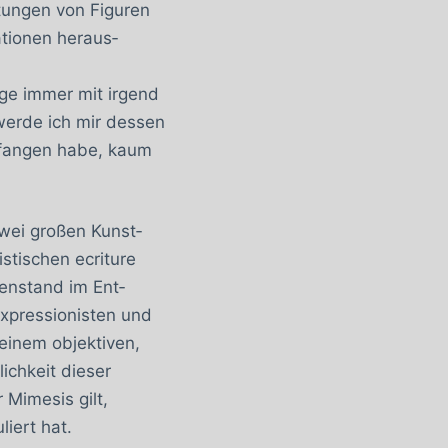
tungen von Figu­ren
ationen heraus­
nge immer mit irgend
werde ich mir dessen
efangen habe, kaum
wei großen Kunst­
stischen ecriture
enstand im Ent­
Expressionisten und
einem objekti­ven,
chkeit dieser
 Mimesis gilt,
iert hat.