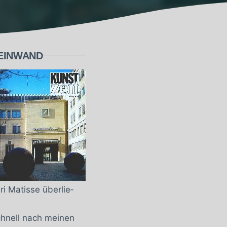
LEINWAND
i Matisse überlie­
chnell nach meinen